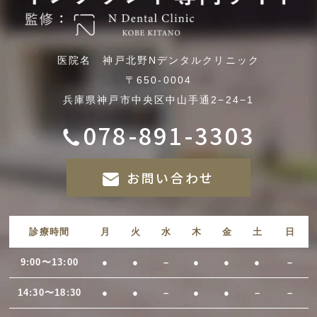
医院名 神戸北野Nデンタルクリニック
〒650-0004
兵庫県神戸市中央区中山手通2−24−1
078-891-3303
お問い合わせ
診療時間
月
火
水
木
金
土
日
9:00〜13:00
●
●
–
●
●
●
–
14:30〜18:30
●
●
–
●
●
–
–